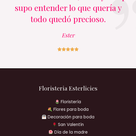
supo entender lo que quería y
todo quedó precioso.
Ester





Floristeria Esterlicies
Floristería
Flores para boda
Decoración para boda
San Valentín
Día de la madre